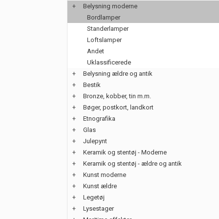
+
Belysning moderne
Bordlamper
Standerlamper
Loftslamper
Andet
Uklassificerede
+
Belysning ældre og antik
+
Bestik
+
Bronze, kobber, tin m.m.
+
Bøger, postkort, landkort
+
Etnografika
+
Glas
+
Julepynt
+
Keramik og stentøj - Moderne
+
Keramik og stentøj - ældre og antik
+
Kunst moderne
+
Kunst ældre
+
Legetøj
+
Lysestager