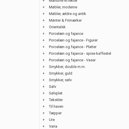
+
Maritime effekter
+
Møbler, moderne
+
Møbler, ældre og antik
+
Mønter & Frimærker
+
Orientalsk
+
Porcelæn og fajance
+
Porcelæn og fajance - Figurer
+
Porcelæn og fajance - Platter
+
Porcelæn og fajance - spise kaffestel
+
Porcelæn og fajance - Vaser
+
Smykker, double m.m.
+
Smykker, guld
+
Smykker, sølv
+
Sølv
+
Sølvplet
+
Tekstiler
+
Til haven
+
Tæpper
+
Ure
+
Varia