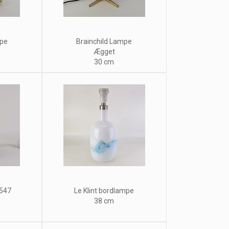
mpe
Brainchild Lampe
Ægget
30 cm
547
Le Klint bordlampe
38 cm