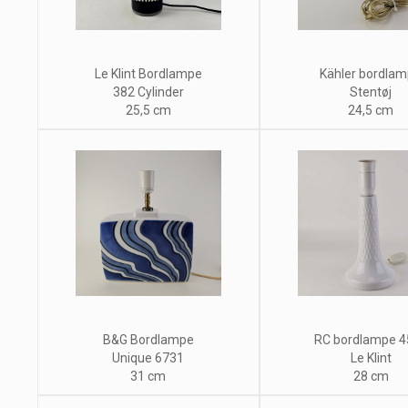
Le Klint Bordlampe
Kähler bordla
382 Cylinder
Stentøj
25,5 cm
24,5 cm
B&G Bordlampe
RC bordlampe 4
Unique 6731
Le Klint
31 cm
28 cm