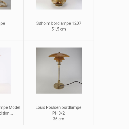
mpe
Søholm bordlampe 1207
51,5 cm
ampe Model
Louis Poulsen bordlampe
tion ...
PH 3/2
36 cm