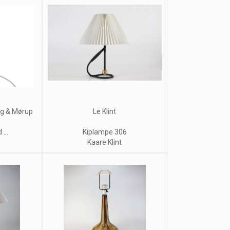
og & Mørup
Le Klint
...
Kiplampe 306
Kaare Klint