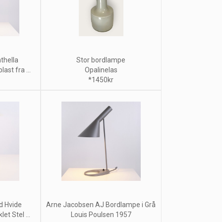
thella
Stor bordlampe
ast fra ...
Opalinelas
*1450kr
d Hvide
Arne Jacobsen AJ Bordlampe i Grå
t Stel ...
Louis Poulsen 1957