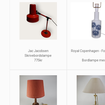
Jac Jacobsen
Royal Copenhagen - F
Skrivebordslampe
775kr
Bordlampe med 