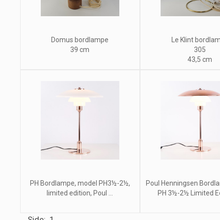
Domus bordlampe
Le Klint bordla
39 cm
305
43,5 cm
PH Bordlampe, model PH3½-2½,
Poul Henningsen Bordl
limited edition, Poul ...
PH 3½-2½ Limited Edi
Side: 1