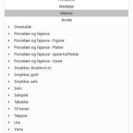
Medaljer
Mønter
Andet
+
Orientalsk
+
Porcelæn og fajance
+
Porcelæn og fajance - Figurer
+
Porcelæn og fajance - Platter
+
Porcelæn og fajance - spise kaffestel
+
Porcelæn og fajance - Vaser
+
Smykker, double m.m.
+
Smykker, guld
+
Smykker, sølv
+
Sølv
+
Sølvplet
+
Tekstiler
+
Til haven
+
Tæpper
+
Ure
+
Varia