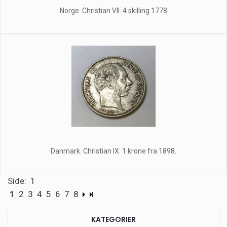
Norge. Christian Vll. 4 skilling 1778
Danmark. Christian IX. 1 krone fra 1898.
Side: 1
1
2
3
4
5
6
7
8
KATEGORIER