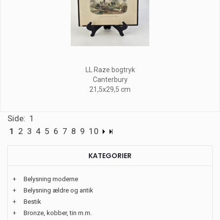
LL Raze bogtryk
Canterbury
21,5x29,5 cm
Side: 1
1
2
3
4
5
6
7
8
9
10
KATEGORIER
+
Belysning moderne
+
Belysning ældre og antik
+
Bestik
+
Bronze, kobber, tin m.m.