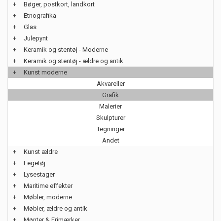
+
Bøger, postkort, landkort
+
Etnografika
+
Glas
+
Julepynt
+
Keramik og stentøj - Moderne
+
Keramik og stentøj - ældre og antik
+
Kunst moderne
Akvareller
Grafik
Malerier
Skulpturer
Tegninger
Andet
+
Kunst ældre
+
Legetøj
+
Lysestager
+
Maritime effekter
+
Møbler, moderne
+
Møbler, ældre og antik
+
Mønter & Frimærker