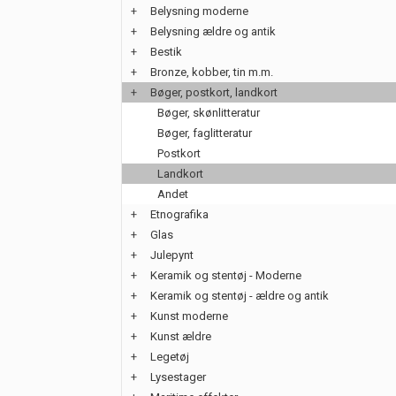
+
Belysning moderne
+
Belysning ældre og antik
+
Bestik
+
Bronze, kobber, tin m.m.
+
Bøger, postkort, landkort
Bøger, skønlitteratur
Bøger, faglitteratur
Postkort
Landkort
Andet
+
Etnografika
+
Glas
+
Julepynt
+
Keramik og stentøj - Moderne
+
Keramik og stentøj - ældre og antik
+
Kunst moderne
+
Kunst ældre
+
Legetøj
+
Lysestager