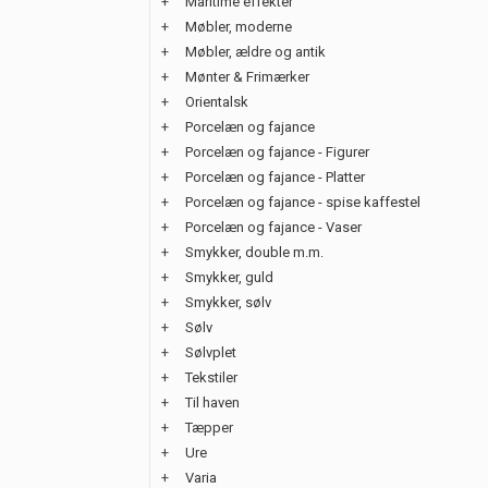
+
Maritime effekter
+
Møbler, moderne
+
Møbler, ældre og antik
+
Mønter & Frimærker
+
Orientalsk
+
Porcelæn og fajance
+
Porcelæn og fajance - Figurer
+
Porcelæn og fajance - Platter
+
Porcelæn og fajance - spise kaffestel
+
Porcelæn og fajance - Vaser
+
Smykker, double m.m.
+
Smykker, guld
+
Smykker, sølv
+
Sølv
+
Sølvplet
+
Tekstiler
+
Til haven
+
Tæpper
+
Ure
+
Varia