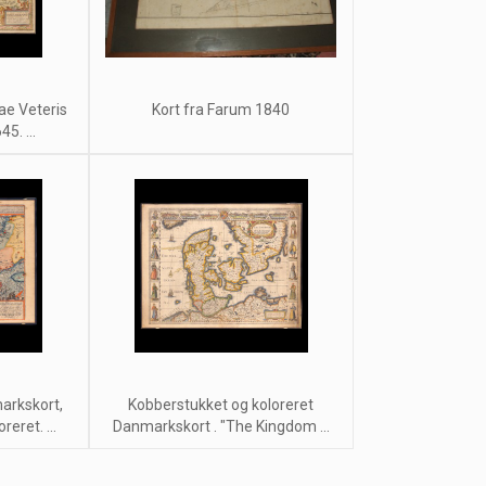
ae Veteris
Kort fra Farum 1840
5. ...
arkskort,
Kobberstukket og koloreret
eret. ...
Danmarkskort . "The Kingdom ...