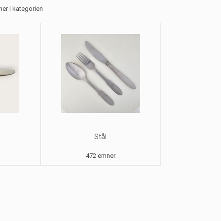
mner i kategorien
Stål
472 emner